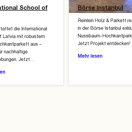
ational School of
Börse Instanbul
Reinlein Holz & Parkett rea
in der Börse Istanbul exkl
stattet die International
Nussbaum-Hochkantparke
f Latvia mit robustem
Jetzt Projekt entdecken!
chkantparkett aus –
ür nachhaltige
Mehr lesen
ebungen. Jetzt…
sen