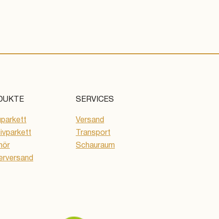
DUKTE
SERVICES
gparkett
Versand
vparkett
Transport
hör
Schauraum
erversand