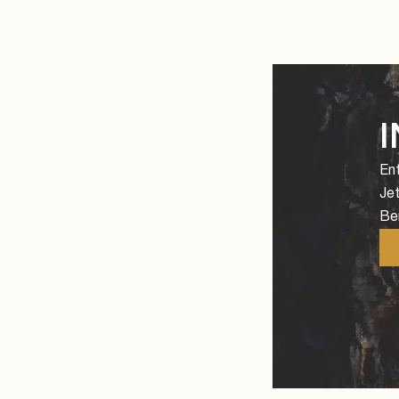
En
Jet
Be