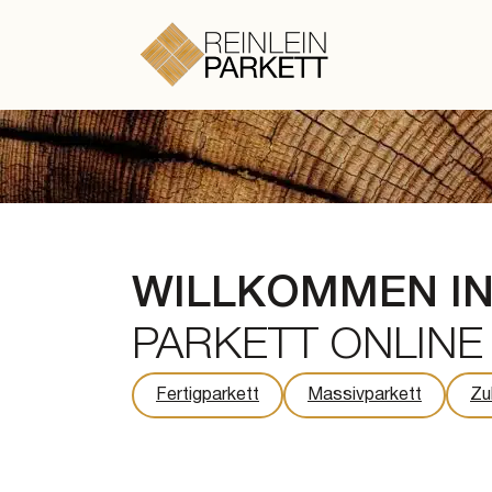
Zum Hauptinhalt springen
Zum Footer springen
WILLKOMMEN I
PARKETT ONLINE
Fertigparkett
Massivparkett
Zu