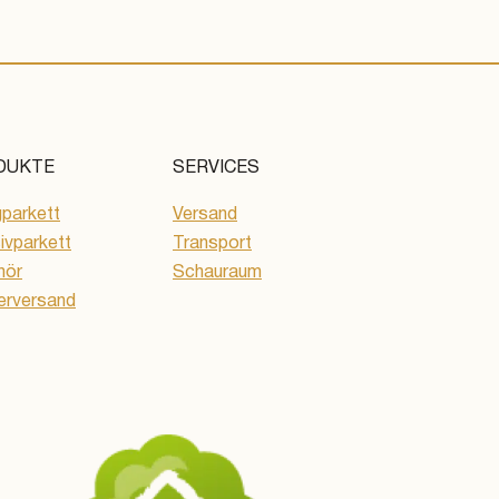
DUKTE
SERVICES
gparkett
Versand
vparkett
Transport
hör
Schauraum
erversand