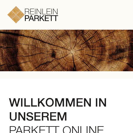
Zum Hauptinhalt springen
Zum Footer springen
WILLKOMMEN IN
UNSEREM
PARKETT ONLINE