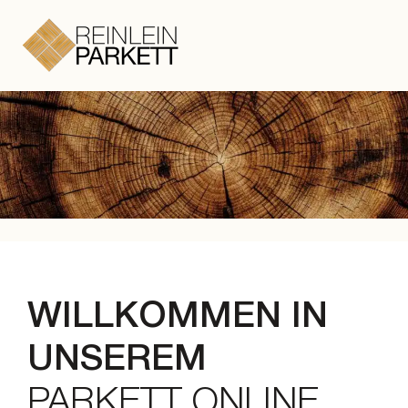
Zum Hauptinhalt springen
Zum Footer springen
WILLKOMMEN IN
UNSEREM
PARKETT ONLINE