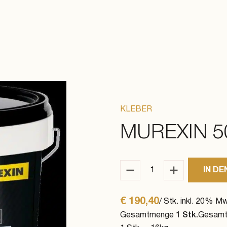
KLEBER
MUREXIN 5
IN D
Murexin 509 Menge
€
190,40
/ Stk. inkl. 20% M
Gesamtmenge
1
Stk.
Gesamt