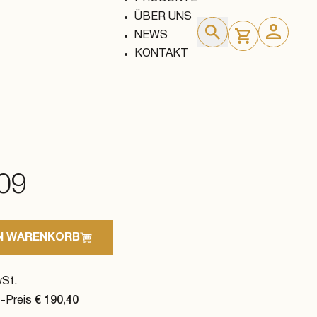
ÜBER UNS
NEWS
KONTAKT
09
EN WARENKORB
wSt.
-Preis
€
190,40