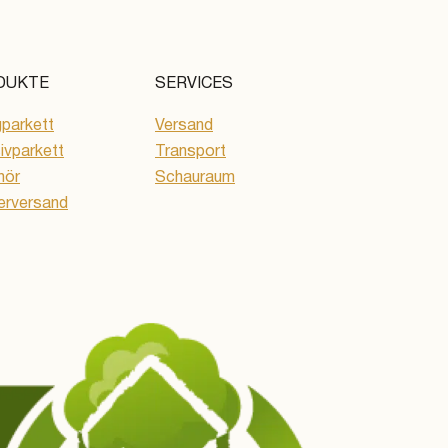
DUKTE
SERVICES
gparkett
Versand
vparkett
Transport
hör
Schauraum
erversand