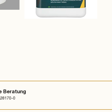
ab € 19,80 / Stk.
e Beratung
/ 28170-0