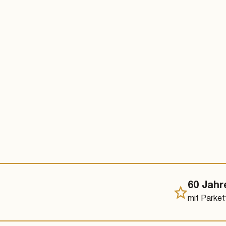
EICHE
EICH
ab € 7,80 / Laufmeter
ab € 
60 Jahr
mit Parke