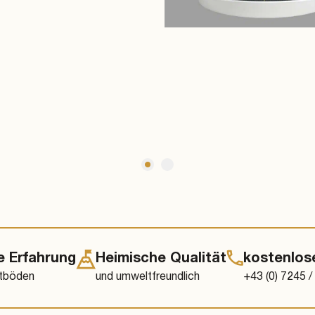
E
7,80 / Laufmeter
ab € 240,00 / Stk.
e Erfahrung
Heimische Qualität
kostenlos
ttböden
und umweltfreundlich
+43 (0) 7245 