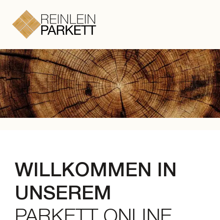
Zum Hauptinhalt springen
Zum Footer springen
WILLKOMMEN IN
UNSEREM
PARKETT ONLINE