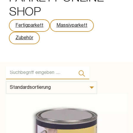
SHOP
Fertigparkett
Massivparkett
Zubehör
Suche ...