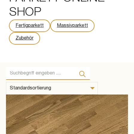
SHOP
Fertigparkett
Massivparkett
Zubehör
Suche ...