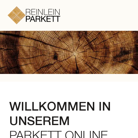
Zum Hauptinhalt springen
Zum Footer springen
WILLKOMMEN IN
UNSEREM
PARKETT ONLINE