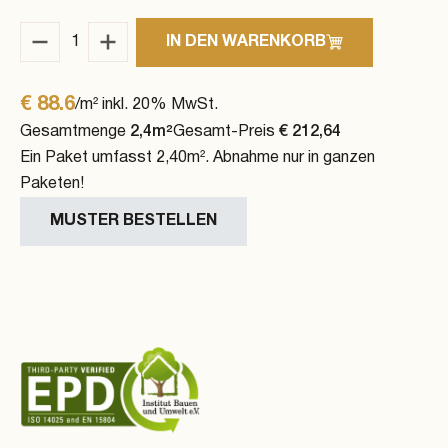
IN DEN WARENKORB
Eiche Standard Menge
€
88.6
/m² inkl. 20% MwSt.
Gesamtmenge
2,4
m²
Gesamt-Preis
€
212,64
Ein Paket umfasst 2,40m². Abnahme nur in ganzen
Paketen!
MUSTER BESTELLEN